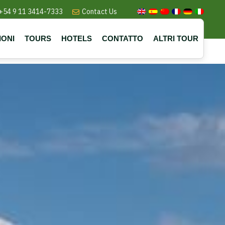
+54 9 11 3414-7333
Contact Us
IONI
TOURS
HOTELS
CONTATTO
ALTRI TOUR